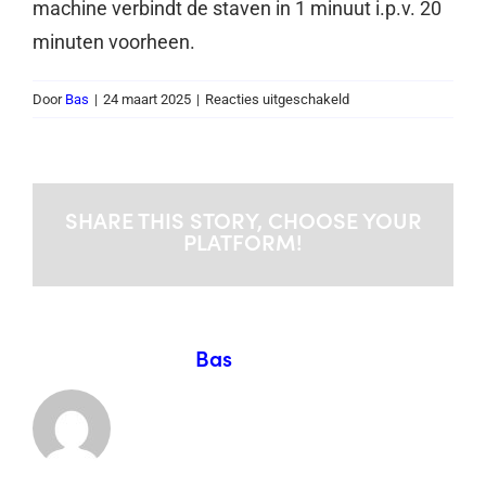
machine verbindt de staven in 1 minuut i.p.v. 20
minuten voorheen.
voor
Door
Bas
|
24 maart 2025
|
Reacties uitgeschakeld
Fugenautomat
SHARE THIS STORY, CHOOSE YOUR
PLATFORM!
Over de auteur:
Bas