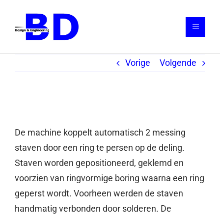
Ga
naar
Toggle
inhoud
Navigat
Vorige
Volgende
Home
Diensten
Fugenautomat
Portfolio
De machine koppelt automatisch 2 messing
Referenties
staven door een ring te persen op de deling.
Staven worden gepositioneerd, geklemd en
Contact
voorzien van ringvormige boring waarna een ring
geperst wordt. Voorheen werden de staven
handmatig verbonden door solderen. De