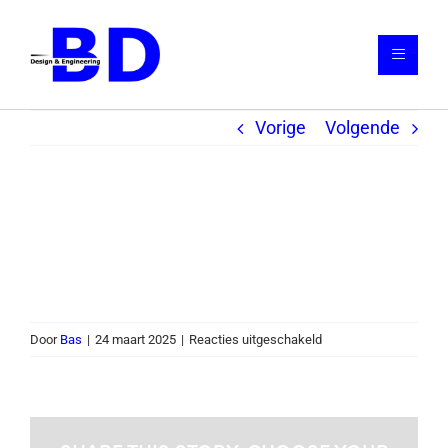
Ga
naar
Toggle
inhoud
Navigat
Vorige
Volgende
Home
Diensten
Uitlijnmachine
Portfolio
lassen
Referenties
Contact
voor
Door
Bas
|
24 maart 2025
|
Reacties uitgeschakeld
Uitlijnmachine
lassen