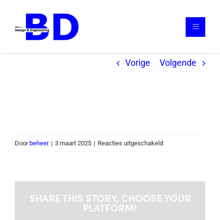
Ga
naar
Toggle
inhoud
Navigat
Vorige
Volgende
Home
Diensten
De “kus”
Portfolio
Referenties
voor
Door
beheer
|
3 maart 2025
|
Reacties uitgeschakeld
De
Contact
“kus”
SHARE THIS STORY, CHOOSE YOUR
PLATFORM!